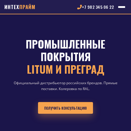
ИНТЕХ
ПРАЙМ
+7 982 345 06 22
ПРОМЫШЛЕННЫЕ
СИСТЕМЫ LITUM:
ПОКРЫТИЯ
ЭТАЛОННАЯ ЗАЩИТА ОТ
LITUM И ПРЕГРАД
КОРРОЗИИ
Официальный дистрибьютор российских брендов. Прямые
Стали и бетона в экстремальных средах
поставки. Колеровка по RAL.
ПОДРОБНЕЕ О LITUM
ПОЛУЧИТЬ КОНСУЛЬТАЦИЮ